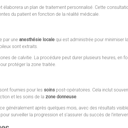
t élaborera un plan de traitement personnalisé. Cette consultati
entes du patient en fonction de la réalité médicale.
e par une
anesthésie locale
qui est administrée pour minimiser l
 pileux sont extraits.
 zones de calvitie. La procédure peut durer plusieurs heures, en
our protéger la zone traitée.
 sont fournies pour les
soins
post-opératoires. Cela inclut souve
ction et les soins de la
zone donneuse
.
 généralement après quelques mois, avec des résultats visibles
our surveiller la progression et s’assurer du succès de l’interven
ues