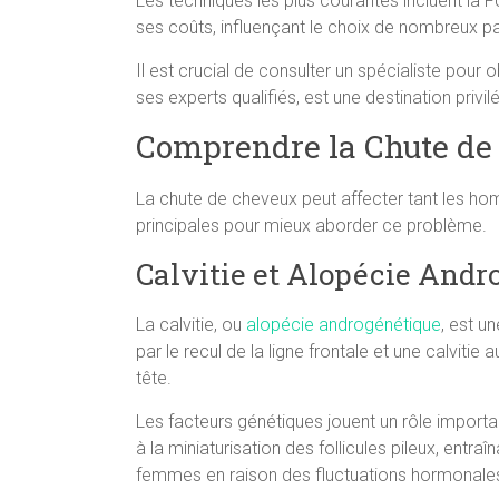
Les techniques les plus courantes incluent la FU
ses coûts, influençant le choix de nombreux pa
Il est crucial de consulter un spécialiste pour
ses experts qualifiés, est une destination priv
Comprendre la Chute de
La chute de cheveux peut affecter tant les ho
principales pour mieux aborder ce problème.
Calvitie et Alopécie Andr
La calvitie, ou
alopécie androgénétique
, est u
par le recul de la ligne frontale et une calviti
tête.
Les facteurs génétiques jouent un rôle importa
à la miniaturisation des follicules pileux, en
femmes en raison des fluctuations hormonale