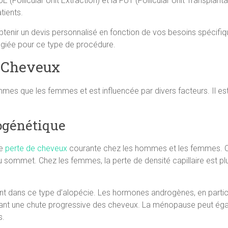
E (Follicular Unit Extraction) et la FUT (Follicular Unit Transpla
tients.
 obtenir un devis personnalisé en fonction de vos besoins spécif
ilégiée pour ce type de procédure.
 Cheveux
mmes que les femmes et est influencée par divers facteurs. Il e
ogénétique
ne
perte de cheveux
courante chez les hommes et les femmes. C
e au sommet. Chez les femmes, la perte de densité capillaire est p
nt dans ce type d’alopécie. Les hormones androgènes, en particu
traînant une chute progressive des cheveux. La ménopause peut é
s.