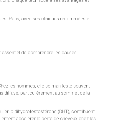
ntation). Chaque technique a ses avantages et
iques. Paris, avec ses cliniques renommées et
st essentiel de comprendre les causes
hez les hommes, elle se manifeste souvent
lus diffuse, particulièrement au sommet de la
lier la dihydrotestostérone (DHT), contribuent
galement accélérer la perte de cheveux chez les