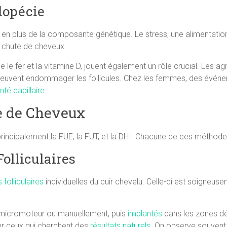
Alopécie
e, en plus de la composante génétique. Le stress, une alimentati
a chute de cheveux.
le fer et la vitamine D, jouent également un rôle crucial. Les
es, peuvent endommager les follicules. Chez les femmes, des évé
nté capillaire
.
e de Cheveux
rincipalement la FUE, la FUT, et la DHI. Chacune de ces méthodes 
Folliculaires
 folliculaires
individuelles du cuir chevelu. Celle-ci est soigneuse
’un micromoteur ou manuellement, puis
implantés
dans les zones dég
ur ceux qui cherchent des
résultats naturels
. On observe souvent 