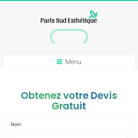
Skip
to
content
chirurgie
Devis Express
esthetique
Menu
Obtenez votre Devis
Gratuit