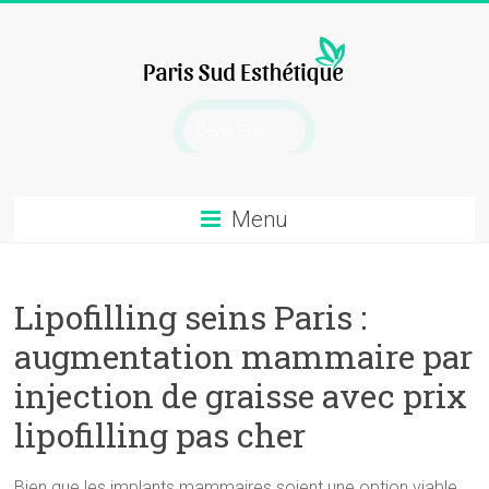
Skip
to
content
chirurgie
Devis Express
esthetique
Menu
Lipofilling seins Paris :
augmentation mammaire par
injection de graisse avec prix
lipofilling pas cher
Bien que les implants mammaires soient une option viable