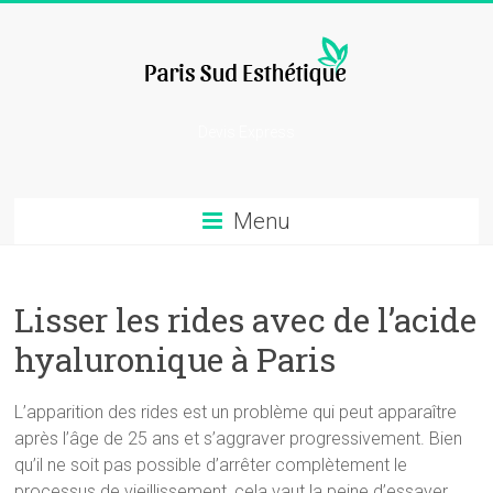
Skip
to
content
chirurgie
Devis Express
esthetique
Menu
Lisser les rides avec de l’acide
hyaluronique à Paris
L’apparition des rides est un problème qui peut apparaître
après l’âge de 25 ans et s’aggraver progressivement. Bien
qu’il ne soit pas possible d’arrêter complètement le
processus de vieillissement, cela vaut la peine d’essayer