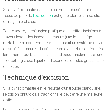
Si la gynécomastie est principalement causée par des
tissus adipeux, la
liposuccion
est généralement la solution
chirurgicale choisie.
Tout d’abord, le chirurgien pratique des petites incisions à
travers lesquelles insère une canule (une longue tige
métallique mince). Ensuite et en utilisant un système de vide
attaché à la canule, il la déplace en avant et en arrière très
lentement pour briser les tissus adipeux. Finalement et une
fois cette graisse liquéfiée, il aspire les cellules graisseuses
en excès.
Technique d’excision
Si la gynécomastie est le résultat d’un trouble glandulaire,
l’excision chirurgicale traditionnelle peut être une meilleure
option.
La chirurgie peut être réaliser par une excision seule ou en