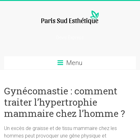
Skip
to
content
chirurgie
Devis Express
esthetique
Menu
Gynécomastie : comment
traiter l’hypertrophie
mammaire chez l’homme ?
Un excès de graisse et de tissu mammaire chez les
hommes peut provoquer une gêne physique et