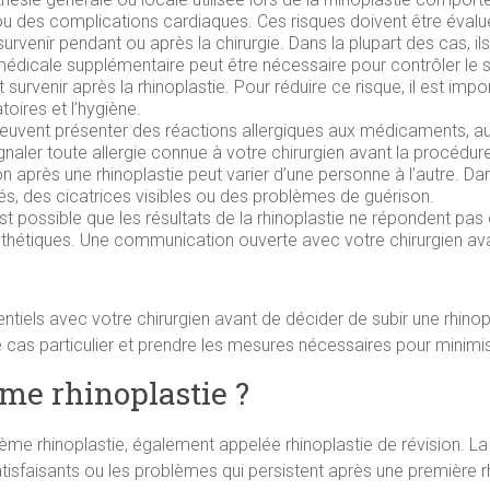
 ou des complications cardiaques. Ces risques doivent être évalu
venir pendant ou après la chirurgie. Dans la plupart des cas, i
 médicale supplémentaire peut être nécessaire pour contrôler le
t survenir après la rhinoplastie. Pour réduire ce risque, il est impo
oires et l’hygiène.
s peuvent présenter des réactions allergiques aux médicaments, a
ignaler toute allergie connue à votre chirurgien avant la procédur
ion après une rhinoplastie peut varier d’une personne à l’autre. D
ités, des cicatrices visibles ou des problèmes de guérison.
 est possible que les résultats de la rhinoplastie ne répondent pas
thétiques. Une communication ouverte avec votre chirurgien avan
ntiels avec votre chirurgien avant de décider de subir une rhinopl
re cas particulier et prendre les mesures nécessaires pour minimi
me rhinoplastie ?
uxième rhinoplastie, également appelée rhinoplastie de révision. L
nsatisfaisants ou les problèmes qui persistent après une première r