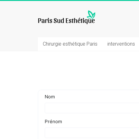
Skip
to
chirurgie
content
esthetique
Chirurgie esthétique Paris
interventions