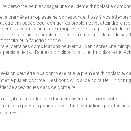
s une personne peut envisager une deuxième rhinoplastie compren
s de la première rhinoplastie ne correspondent pas à vos attentes o
eut être envisagée pour corriger les problèmes et atteindre le rés
 certains cas, une première rhinoplastie peut ne pas résoudre le
nasales ou d’autres problèmes liés à la structure interne du nez. 
 améliorer la fonction nasale.
are, certaines complications peuvent survenir après une rhinopla
rie persistante ou d’autres complications. Une rhinoplastie de 
 révision peut être plus complexe que la première rhinoplastie, ca
 être pris en compte. Il est donc crucial de consulter un chirurgi
périence spécifiques dans ce domaine.
astie, il est important de discuter ouvertement avec votre chirur
ccupations que vous pourriez avoir. Une évaluation approfondie d
e de révision.