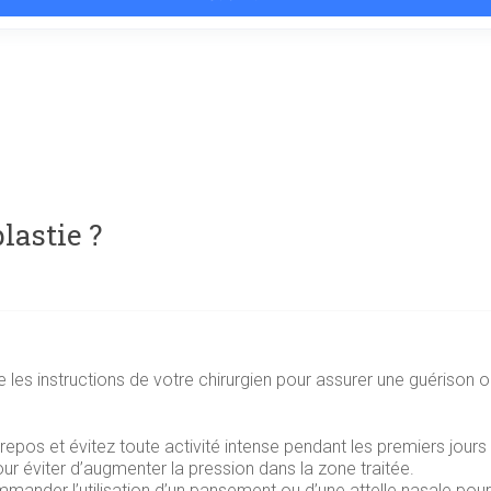
lastie ?
ivre les instructions de votre chirurgien pour assurer une guéris
os et évitez toute activité intense pendant les premiers jours s
ur éviter d’augmenter la pression dans la zone traitée.
mander l’utilisation d’un pansement ou d’une attelle nasale pour