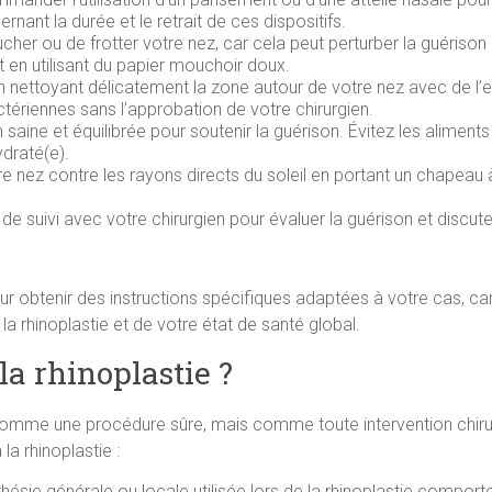
nant la durée et le retrait de ces dispositifs.
ucher ou de frotter votre nez, car cela peut perturber la guérison 
en utilisant du papier mouchoir doux.
nettoyant délicatement la zone autour de votre nez avec de l’eau
ctériennes sans l’approbation de votre chirurgien.
saine et équilibrée pour soutenir la guérison. Évitez les aliments
draté(e).
tre nez contre les rayons directs du soleil en portant un chapeau à
 de suivi avec votre chirurgien pour évaluer la guérison et disc
 pour obtenir des instructions spécifiques adaptées à votre cas,
la rhinoplastie et de votre état de santé global.
la rhinoplastie ?
mme une procédure sûre, mais comme toute intervention chirurgi
a rhinoplastie :
thésie générale ou locale utilisée lors de la rhinoplastie comport