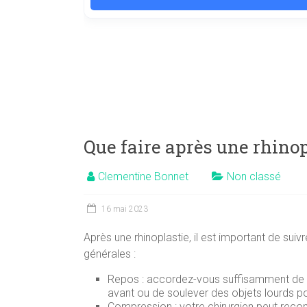
Que faire après une rhinop
Clementine Bonnet
Non classé
16 mai 2023
Après une rhinoplastie, il est important de su
générales :
Repos : accordez-vous suffisamment de rep
avant ou de soulever des objets lourds po
Compression : votre chirurgien peut recom