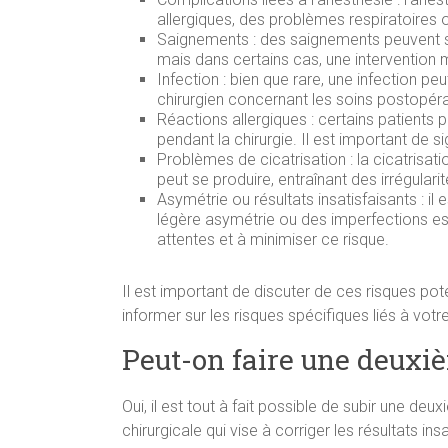
allergiques, des problèmes respiratoires
Saignements : des saignements peuvent sur
mais dans certains cas, une intervention
Infection : bien que rare, une infection peu
chirurgien concernant les soins postopérat
Réactions allergiques : certains patient
pendant la chirurgie. Il est important de s
Problèmes de cicatrisation : la cicatrisat
peut se produire, entraînant des irrégular
Asymétrie ou résultats insatisfaisants : il
légère asymétrie ou des imperfections es
attentes et à minimiser ce risque.
Il est important de discuter de ces risques pote
informer sur les risques spécifiques liés à vot
Peut-on faire une deuxiè
Oui, il est tout à fait possible de subir une de
chirurgicale qui vise à corriger les résultats i