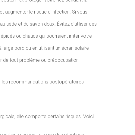
et augmenter le risque d’infection. Si vous
 tiède et du savon doux. Évitez d’utiliser des
 épicés ou chauds qui pourraient irriter votre
 large bord ou en utilisant un écran solaire
uter de tout problème ou préoccupation
 car les recommandations postopératoires
cale, elle comporte certains risques. Voici
e certains risques, tels que des réactions