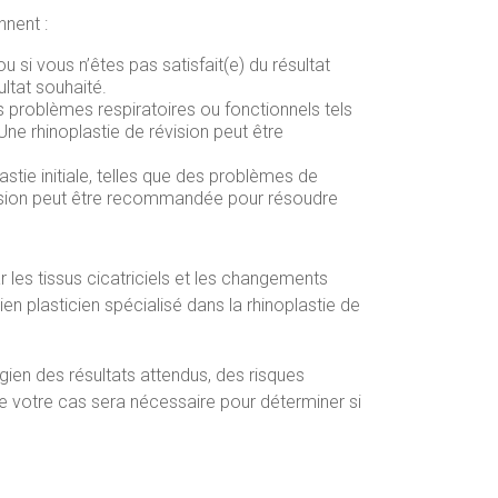
nent :
u si vous n’êtes pas satisfait(e) du résultat
ultat souhaité.
s problèmes respiratoires ou fonctionnels tels
Une rhinoplastie de révision peut être
stie initiale, telles que des problèmes de
révision peut être recommandée pour résoudre
r les tissus cicatriciels et les changements
en plasticien spécialisé dans la rhinoplastie de
gien des résultats attendus, des risques
e votre cas sera nécessaire pour déterminer si