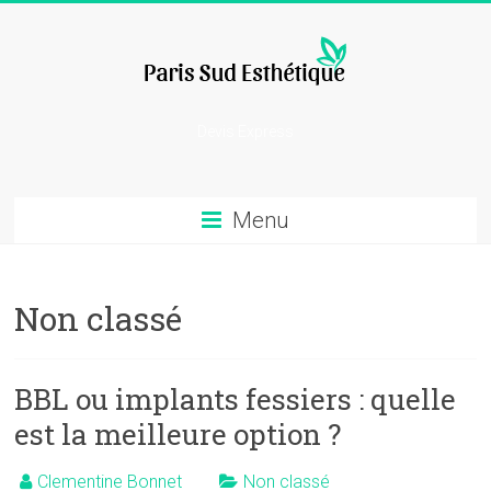
Skip
to
content
chirurgie
Devis Express
esthetique
Menu
Non classé
BBL ou implants fessiers : quelle
est la meilleure option ?
Clementine Bonnet
Non classé