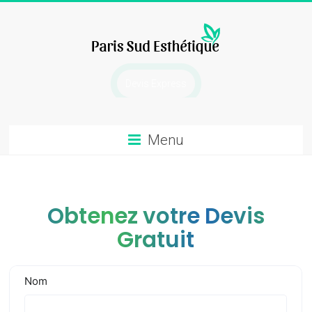
Skip
to
content
chirurgie
Devis Express
esthetique
Menu
Obtenez votre Devis
Gratuit