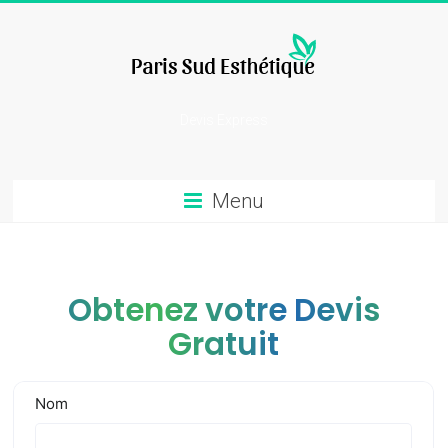
Skip
to
content
chirurgie
Devis Express
esthetique
Menu
Obtenez votre Devis
Gratuit