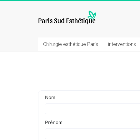
Skip
to
chirurgie
content
esthetique
Chirurgie esthétique Paris
interventions