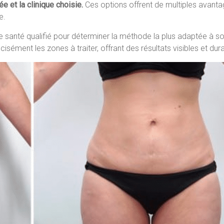
e et la clinique choisie.
Ces options offrent de multiples avanta
e.
de santé qualifié pour déterminer la méthode la plus adaptée à so
ément les zones à traiter, offrant des résultats visibles et dur