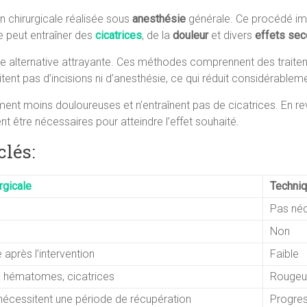
on chirurgicale réalisée sous
anesthésie
générale. Ce procédé impli
ue peut entraîner des
cicatrices
, de la
douleur
et divers
effets sec
e alternative attrayante. Ces méthodes comprennent des traitem
itent pas d’incisions ni d’anesthésie, ce qui réduit considérablem
ent moins douloureuses et n’entraînent pas de cicatrices. En rev
t être nécessaires pour atteindre l’effet souhaité.
lés:
rgicale
Techniq
Pas néc
Non
après l’intervention
Faible
n, hématomes, cicatrices
Rougeur
écessitent une période de récupération
Progres