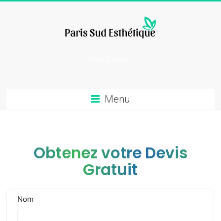
Skip
to
content
chirurgie
Devis Express
esthetique
Menu
Obtenez votre Devis
Gratuit