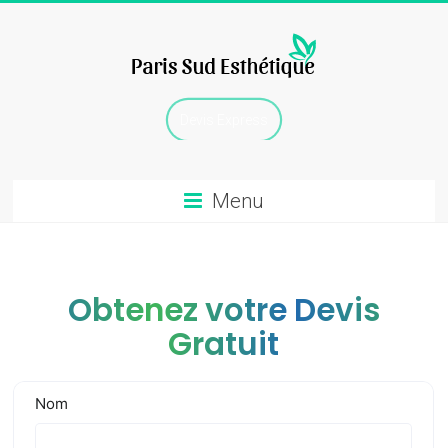
Skip
to
content
chirurgie
Devis Express
esthetique
Menu
Obtenez votre Devis
Gratuit