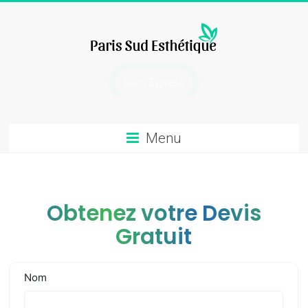
Skip
to
content
chirurgie
Devis Express
esthetique
Menu
Obtenez votre Devis
Gratuit