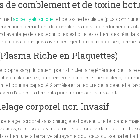
ts de comblement et de toxine bot
mme l’
acide hyaluronique
, et de toxine botulique (plus commun
terventions permettent de combler les rides, de redonner du vo
 grand avantage de ces techniques est qu’elles offrent des résul
ment des techniques avec des injections plus précises, permettan
(Plasma Riche en Plaquettes)
le propre sang du patient pour stimuler la régénération cellulaire
riche en plaquettes, puis réinjecté dans les zones ciblées, comme 
ant et pour sa capacité à améliorer la texture de la peau et à fa
 avec d’autres traitements pour maximiser les résultats.
elage corporel non Invasif
modelage corporel sans chirurgie est devenu une tendance majeur
graisseuses, ou encore les traitements par ondes de choc ou ultras
s offrent une alternative attrayante pour ceux qui souhaitent aff