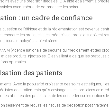
soins avec une précision inégalée. L’IA aide également à prédire 
s possibles avant même de commencer les soins.
tation : un cadre de confiance
a question de l’éthique et de la réglementation est devenue centra
 et encadrer les pratiques. Les médecins et praticiens doivent r
techniques employées soient sûres.
 l’ANSM (Agence nationale de sécurité du médicament et des produi
et des produits injectables. Elles veillent à ce que les pratique
tions optimales.
lisation des patients
tients. Avec la popularité croissante des soins esthétiques, il es
ats réalistes des traitements qu’ils envisagent. Les praticiens en
r des attentes des patients, et de les conseiller sur les options le
on seulement de réduire les risques de déception post-traitemen