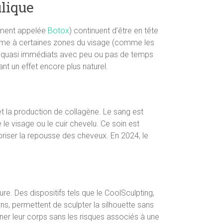
ulique
ément appelée
Botox
) continuent d’être en tête
lume à certaines zones du visage (comme les
tats quasi immédiats avec peu ou pas de temps
t un effet encore plus naturel.
 et la production de collagène. Le sang est
le visage ou le cuir chevelu. Ce soin est
voriser la repousse des cheveux. En 2024, le
e. Des dispositifs tels que le CoolSculpting,
ons, permettent de sculpter la silhouette sans
iner leur corps sans les risques associés à une