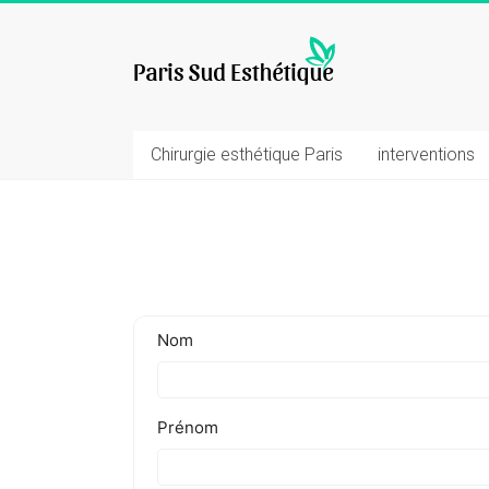
Skip
to
chirurgie
content
esthetique
Chirurgie esthétique Paris
interventions