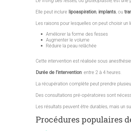
Le
lifting des fesses
, ou
gluteoplastie
, est une
Elle peut inclure
lipoaspiration
,
implants
, ou
tra
Les raisons pour lesquelles on peut choisir un l
Améliorer la forme des fesses
Augmenter le volume
Réduire la peau relâchée
Cette intervention est réalisée sous anesthésie
Durée de l’intervention
: entre 2 à 4 heures.
La récupération complète peut prendre plusie
Des consultations pré-opératoires sont nécessai
Les résultats peuvent être durables, mais un s
Procédures populaires de 