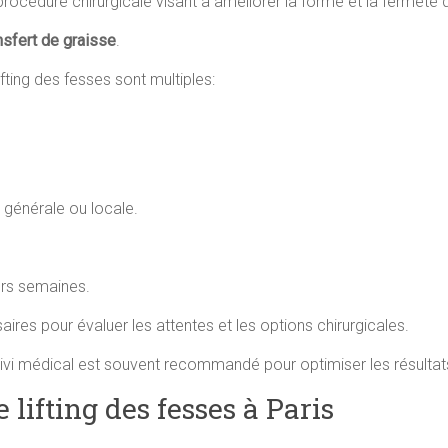
 procédure chirurgicale visant à améliorer la forme et la fermeté 
nsfert de graisse
.
ifting des fesses sont multiples:
 générale ou locale.
urs semaines.
res pour évaluer les attentes et les options chirurgicales.
uivi médical est souvent recommandé pour optimiser les résultat
lifting des fesses à Paris