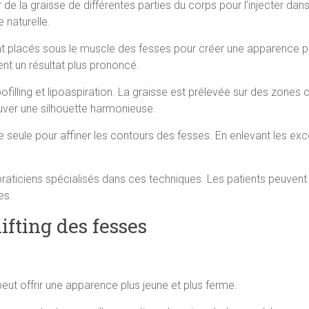
 de la graisse de différentes parties du corps pour l’injecter dans
 naturelle.
ont placés sous le muscle des fesses pour créer une apparence p
ent un résultat plus prononcé.
pofilling et lipoaspiration. La graisse est prélevée sur des zon
uver une silhouette harmonieuse.
e seule pour affiner les contours des fesses. En enlevant les excès
 praticiens spécialisés dans ces techniques. Les patients peuvent 
es.
ifting des fesses
 peut offrir une apparence plus jeune et plus ferme.