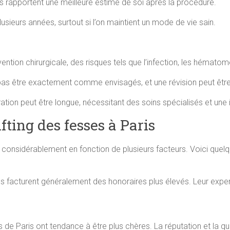
 rapportent une meilleure estime de soi après la procédure.
lusieurs années, surtout si l’on maintient un mode de vie sain.
ntion chirurgicale, des risques tels que l’infection, les hématome
 pas être exactement comme envisagés, et une révision peut êtr
tion peut être longue, nécessitant des soins spécialisés et une i
ifting des fesses à Paris
er considérablement en fonction de plusieurs facteurs. Voici quel
facturent généralement des honoraires plus élevés. Leur experti
 de Paris ont tendance à être plus chères. La réputation et la qua