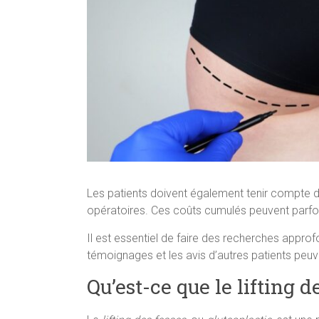
Les patients doivent également tenir compte des
opératoires. Ces coûts cumulés peuvent parfois
Il est essentiel de faire des recherches approf
témoignages et les avis d’autres patients peuve
Qu’est-ce que le lifting d