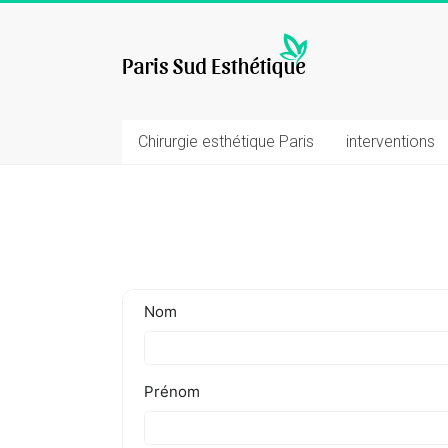
Skip
to
chirurgie
content
esthetique
Chirurgie esthétique Paris
interventions