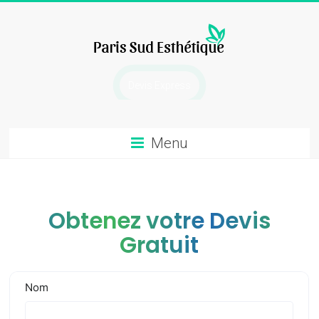
Skip
to
content
chirurgie
Devis Express
esthetique
Menu
Obtenez votre Devis
Gratuit