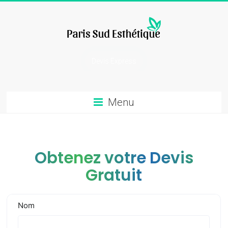
Skip
to
content
chirurgie
Devis Express
esthetique
Menu
Obtenez votre Devis
Gratuit