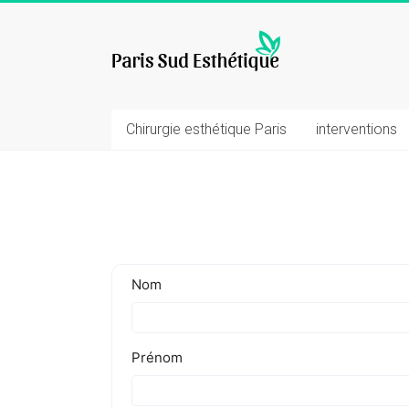
Skip
to
chirurgie
content
esthetique
Chirurgie esthétique Paris
interventions