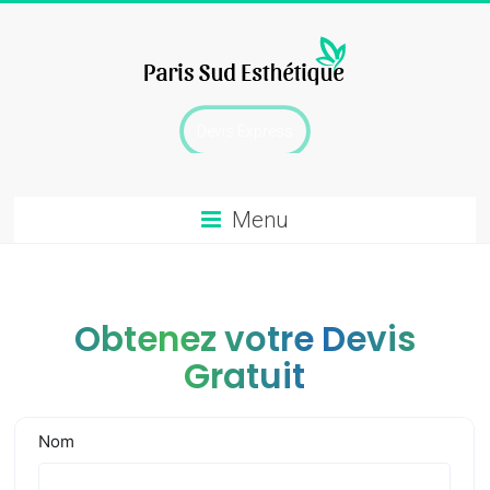
Skip
to
content
chirurgie
Devis Express
esthetique
Menu
Obtenez votre Devis
Gratuit