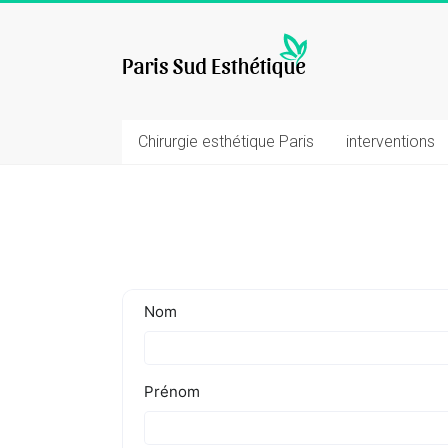
Skip
to
chirurgie
content
esthetique
Chirurgie esthétique Paris
interventions