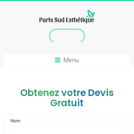
Skip
to
content
chirurgie
Devis Express
esthetique
Menu
Obtenez votre Devis
Gratuit