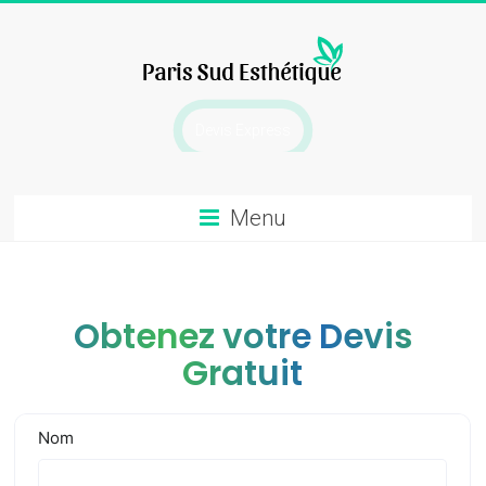
Skip
to
content
chirurgie
Devis Express
esthetique
Menu
Obtenez votre Devis
Gratuit