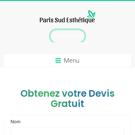
Skip
to
content
chirurgie
Devis Express
esthetique
Menu
Obtenez votre Devis
Gratuit