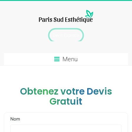
Skip
to
content
chirurgie
Devis Express
esthetique
Menu
Obtenez votre Devis
Gratuit