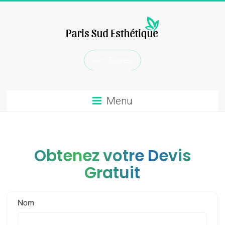
Skip
to
content
chirurgie
Devis Express
esthetique
Menu
Obtenez votre Devis
Gratuit