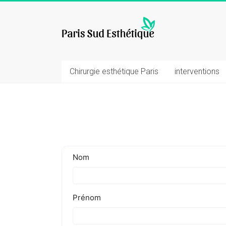
Skip
to
chirurgie
content
esthetique
Chirurgie esthétique Paris
interventions