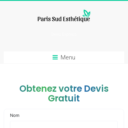
Skip
to
content
chirurgie
Devis Express
esthetique
Menu
Obtenez votre Devis
Gratuit