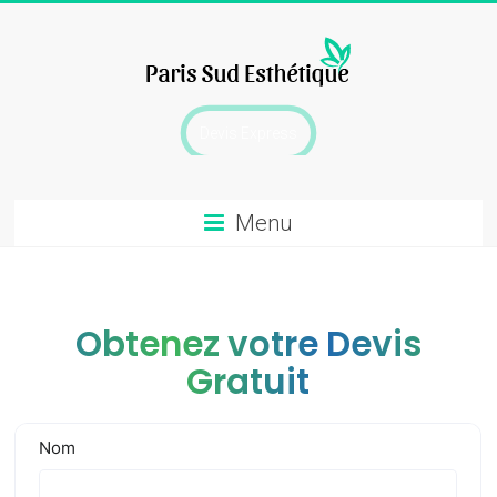
Skip
to
content
chirurgie
Devis Express
esthetique
Menu
Obtenez votre Devis
Gratuit