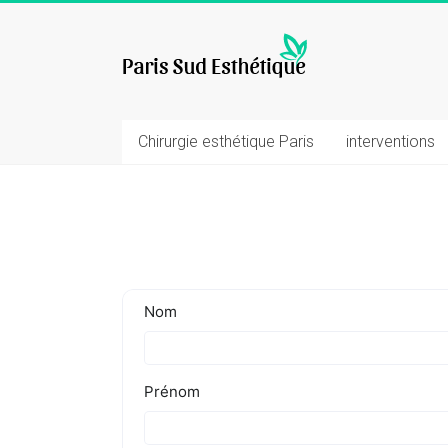
Skip
to
chirurgie
content
esthetique
Chirurgie esthétique Paris
interventions