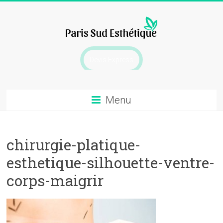
Skip
to
content
chirurgie
Devis Express
esthetique
Menu
chirurgie-platique-
esthetique-silhouette-ventre-
corps-maigrir