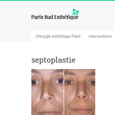
Skip
to
chirurgie
content
esthetique
Chirurgie esthétique Paris
interventions
septoplastie