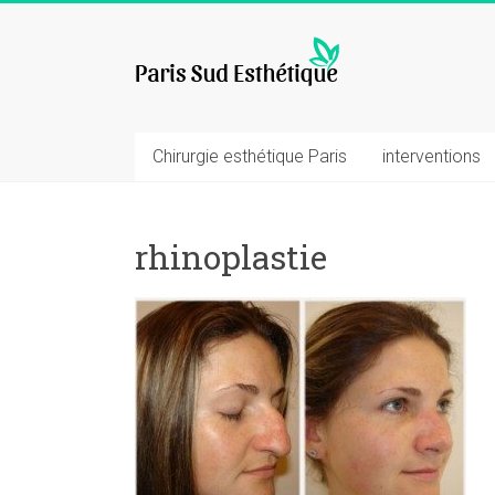
Skip
to
chirurgie
content
esthetique
Chirurgie esthétique Paris
interventions
rhinoplastie