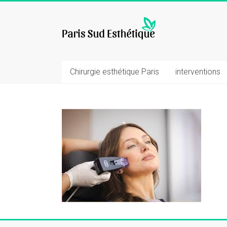
Skip
to
chirurgie
content
esthetique
Chirurgie esthétique Paris
interventions