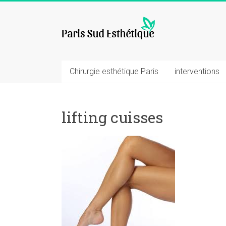
Skip
to
chirurgie
content
esthetique
Chirurgie esthétique Paris
interventions
lifting cuisses