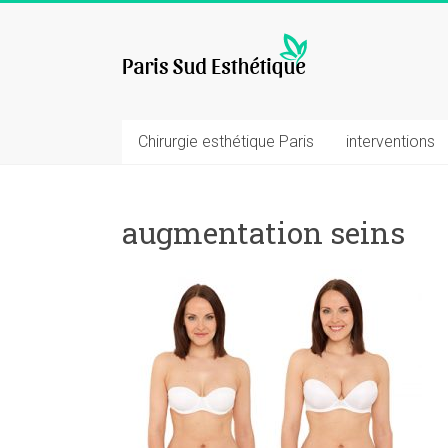
Skip
to
chirurgie
content
esthetique
Chirurgie esthétique Paris
interventions
augmentation seins